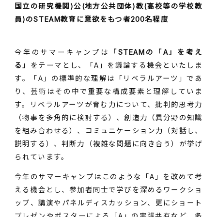
国立の研究機関)公(地方公共団体)教(高校等の学校教
員)のSTEAM教育に意欲をもつ者200名程度
今年のサマーキャンプは
「STEAMの「A」を考え
る」
をテーマとし、「A」を議論する機会といたしま
す。「A」の標準的な理解は「リベラルアーツ」であ
り、芸術はその中で重要な構成要素と理解していま
す。リベラルアーツが育む力について、批判的思考力
（物事を多角的に検討する）、創造力（異分野の知識
を組み合わせる）、コミュニケーション力（対話し、
説明する）、判断力（複雑な問題に向き合う）が挙げ
られています。
今年のサマーキャンプはこのような「A」を改めて考
える機会とし、参加者同士で学びを深めるワークショ
ップ、講演やパネルディスカッション、更にショート
プレゼンやポスターによる「A」の実践共有など、多